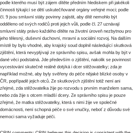
podle kterého musí být zájem dítěte předním hlediskem při jakékoli
činnosti týkající se dětí uskutečňované orgány veřejné moci; podle
čl. 9 jsou smluvní státy povinny zajistit, aby dítě nemohlo být
odděleno od svých rodičů proti jejich vůli, podle čl. 27 uznávají
smluvní státy právo každého dítěte na životní úroveň nezbytnou pro
jeho tělesný, duševní duchovní, mravní a sociální rozvoj. Na dalším
místě by bylo vhodné, aby krajský soud doplnil následující skutková
zjištění, která nevyplývají ze správního spisu, avšak mohla by být v
dané věci podstatná. Jde především o zjištění, nakolik se povinnost
vycestování skutečně reálně dotýká i dcer stěžovatelky; zda je
například možné, aby byly svěřeny do péče nějaké blízké osoby v
ČR, popřípadě jejich otců. Ze skutkových zjištění totiž není ani
zřejmé, zda stěžovatelka žije po rozvodu s prvním manželem sama,
nebo zda žije s otcem mladší dcery. Ze správního spisu je pouze
zřejmé, že matka stěžovatelky, která s nimi žije ve společné
domácnosti, není schopná péče o své vnučky, neboť z důvodu své
nemoci sama vyžaduje péči.
CRIN comments: CRIN believes this decision is consistent with the