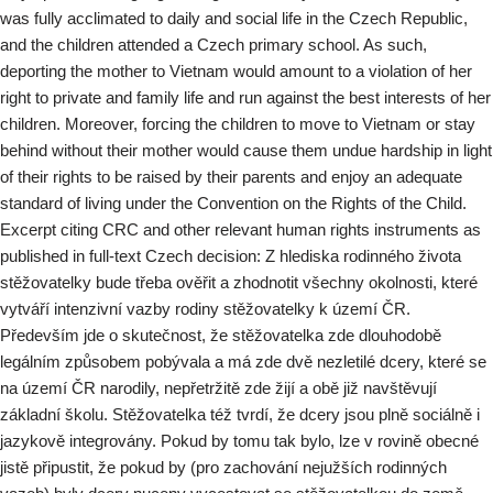
was fully acclimated to daily and social life in the Czech Republic,
and the children attended a Czech primary school. As such,
deporting the mother to Vietnam would amount to a violation of her
right to private and family life and run against the best interests of her
children. Moreover, forcing the children to move to Vietnam or stay
behind without their mother would cause them undue hardship in light
of their rights to be raised by their parents and enjoy an adequate
standard of living under the Convention on the Rights of the Child.
Excerpt citing CRC and other relevant human rights instruments as
published in full-text Czech decision: Z hlediska rodinného života
stěžovatelky bude třeba ověřit a zhodnotit všechny okolnosti, které
vytváří intenzivní vazby rodiny stěžovatelky k území ČR.
Především jde o skutečnost, že stěžovatelka zde dlouhodobě
legálním způsobem pobývala a má zde dvě nezletilé dcery, které se
na území ČR narodily, nepřetržitě zde žijí a obě již navštěvují
základní školu. Stěžovatelka též tvrdí, že dcery jsou plně sociálně i
jazykově integrovány. Pokud by tomu tak bylo, lze v rovině obecné
jistě připustit, že pokud by (pro zachování nejužších rodinných