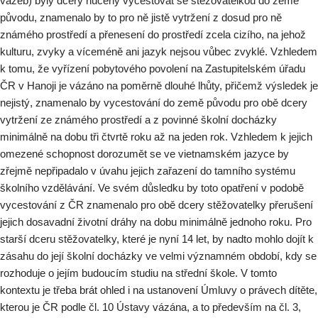
vazeb) byly dcery nuceny vycestovat se stěžovatelkou do země
původu, znamenalo by to pro ně jistě vytržení z dosud pro ně
známého prostředí a přenesení do prostředí zcela cizího, na jehož
kulturu, zvyky a víceméně ani jazyk nejsou vůbec zvyklé. Vzhledem
k tomu, že vyřízení pobytového povolení na Zastupitelském úřadu
ČR v Hanoji je vázáno na poměrně dlouhé lhůty, přičemž výsledek je
nejistý, znamenalo by vycestování do země původu pro obě dcery
vytržení ze známého prostředí a z povinné školní docházky
minimálně na dobu tři čtvrtě roku až na jeden rok. Vzhledem k jejich
omezené schopnost dorozumět se ve vietnamském jazyce by
zřejmě nepřipadalo v úvahu jejich zařazení do tamního systému
školního vzdělávání. Ve svém důsledku by toto opatření v podobě
vycestování z ČR znamenalo pro obě dcery stěžovatelky přerušení
jejich dosavadní životní dráhy na dobu minimálně jednoho roku. Pro
starší dceru stěžovatelky, které je nyní 14 let, by nadto mohlo dojít k
zásahu do její školní docházky ve velmi významném období, kdy se
rozhoduje o jejím budoucím studiu na střední škole. V tomto
kontextu je třeba brát ohled i na ustanovení Úmluvy o právech dítěte,
kterou je ČR podle čl. 10 Ústavy vázána, a to především na čl. 3,